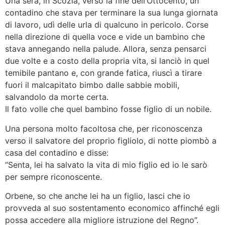
Una sera, in Scozia, verso la fine dell’Ottocento, un
contadino che stava per terminare la sua lunga giornata
di lavoro, udì delle urla di qualcuno in pericolo. Corse
nella direzione di quella voce e vide un bambino che
stava annegando nella palude. Allora, senza pensarci
due volte e a costo della propria vita, si lanciò in quel
temibile pantano e, con grande fatica, riuscì a tirare
fuori il malcapitato bimbo dalle sabbie mobili,
salvandolo da morte certa.
Il fato volle che quel bambino fosse figlio di un nobile.
Una persona molto facoltosa che, per riconoscenza
verso il salvatore del proprio figliolo, di notte piombò a
casa del contadino e disse:
“Senta, lei ha salvato la vita di mio figlio ed io le sarò
per sempre riconoscente.
Orbene, so che anche lei ha un figlio, lasci che io
provveda al suo sostentamento economico affinché egli
possa accedere alla migliore istruzione del Regno”.