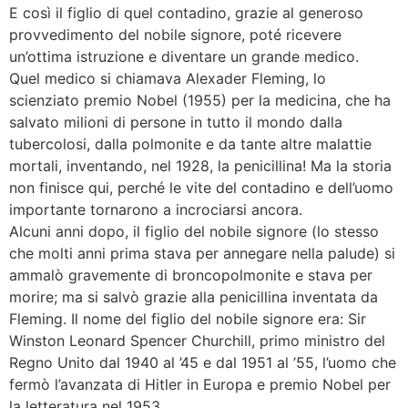
E così il figlio di quel contadino, grazie al generoso
provvedimento del nobile signore, poté ricevere
un’ottima istruzione e diventare un grande medico.
Quel medico si chiamava Alexader Fleming, lo
scienziato premio Nobel (1955) per la medicina, che ha
salvato milioni di persone in tutto il mondo dalla
tubercolosi, dalla polmonite e da tante altre malattie
mortali, inventando, nel 1928, la penicillina! Ma la storia
non finisce qui, perché le vite del contadino e dell’uomo
importante tornarono a incrociarsi ancora.
Alcuni anni dopo, il figlio del nobile signore (lo stesso
che molti anni prima stava per annegare nella palude) si
ammalò gravemente di broncopolmonite e stava per
morire; ma si salvò grazie alla penicillina inventata da
Fleming. Il nome del figlio del nobile signore era: Sir
Winston Leonard Spencer Churchill, primo ministro del
Regno Unito dal 1940 al ’45 e dal 1951 al ’55, l’uomo che
fermò l’avanzata di Hitler in Europa e premio Nobel per
la letteratura nel 1953.