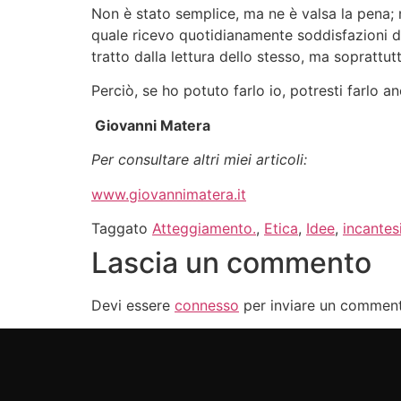
Non è stato semplice, ma ne è valsa la pena; n
quale ricevo quotidianamente soddisfazioni dai
tratto dalla lettura dello stesso, ma soprattut
Perciò, se ho potuto farlo io, potresti farlo a
Giovanni Matera
Per consultare altri miei articoli:
www.giovannimatera.it
Taggato
Atteggiamento.
,
Etica
,
Idee
,
incantes
Lascia un commento
Devi essere
connesso
per inviare un commen