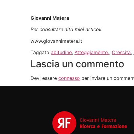
Giovanni Matera
Per consultare altri miei articoli:
www.giovannimatera.it
Taggato
abitudine
,
Atteggiamento.
,
Crescita
,
Lascia un commento
Devi essere
connesso
per inviare un commen