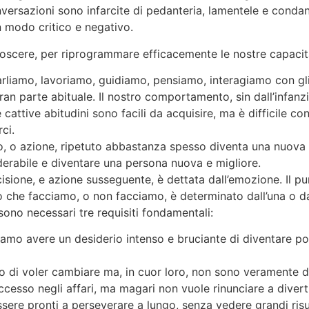
nversazioni sono infarcite di pedanteria, lamentele e cond
in modo critico e negativo.
scere, per riprogrammare efficacemente le nostre capacità 
parliamo, lavoriamo, guidiamo, pensiamo, interagiamo con gl
an parte abituale. Il nostro comportamento, sin dall’infanzia
cattive abitudini sono facili da acquisire, ma è difficile co
rci.
ro, o azione, ripetuto abbastanza spesso diventa una nuova
derabile e diventare una persona nuova e migliore.
cisione, e azione susseguente, è dettata dall’emozione. Il p
o che facciamo, o non facciamo, è determinato dall’una o dal
ono necessari tre requisiti fondamentali:
amo avere un desiderio intenso e bruciante di diventare posit
o di voler cambiare ma, in cuor loro, non sono veramente di
sso negli affari, ma magari non vuole rinunciare a divertirs
re pronti a perseverare a lungo, senza vedere grandi risul