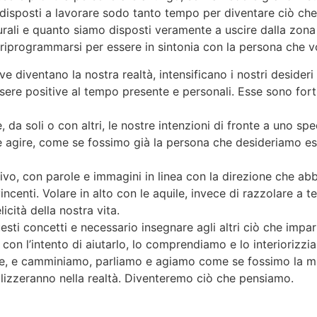
disposti a lavorare sodo tanto tempo per diventare ciò ch
urali e quanto siamo disposti veramente a uscire dalla zon
 riprogrammarsi per essere in sintonia con la persona che v
ve diventano la nostra realtà, intensificano i nostri desider
re positive al tempo presente e personali. Esse sono forti 
 da soli o con altri, le nostre intenzioni di fronte a uno spe
 e agire, come se fossimo già la persona che desideriamo 
ivo, con parole e immagini in linea con la direzione che ab
vincenti. Volare in alto con le aquile, invece di razzolare a t
icità della nostra vita.
questi concetti e necessario insegnare agli altri ciò che im
on l’intento di aiutarlo, lo comprendiamo e lo interiorizz
e, e camminiamo, parliamo e agiamo come se fossimo la mi
ializzeranno nella realtà. Diventeremo ciò che pensiamo.