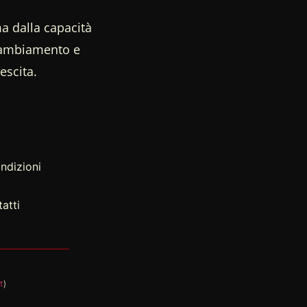
a dalla capacità
 cambiamento e
escita.
ndizioni
atti
t
)