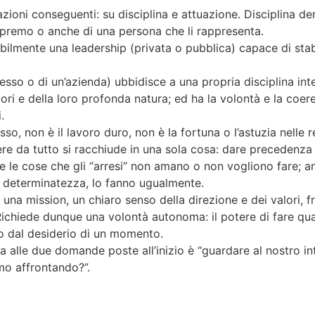
zioni conseguenti: su disciplina e attuazione. Disciplina de
supremo o anche di una persona che li rappresenta.
lmente una leadership (privata o pubblica) capace di stabili
tesso o di un’azienda) ubbidisce a una propria disciplina int
ori e della loro profonda natura; ed ha la volontà e la coer
.
, non è il lavoro duro, non è la fortuna o l’astuzia nelle re
e da tutto si racchiude in una sola cosa: dare precedenza a
 le cose che gli “arresi” non amano o non vogliono fare; an
ria determinatezza, lo fanno ugualmente.
una mission, un chiaro senso della direzione e dei valori, fr
 Richiede dunque una volontà autonoma: il potere di fare qua
 o dal desiderio di un momento.
a alle due domande poste all’inizio è “guardare al nostro i
amo affrontando?”.