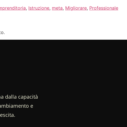
mprenditoria
,
Istruzione
,
meta
,
Migliorare
,
Professionale
to.
a dalla capacità
 cambiamento e
escita.