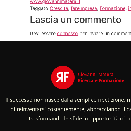
www.giovannimatera.it
Taggato
Crescita
,
fareimpresa
,
Formazione
,
i
Lascia un commento
Devi essere
connesso
per inviare un commen
Il successo non nasce dalla semplice ripetizione, m
di reinventarsi costantemente, abbracciando il
trasformando le sfide in opportunità di cr