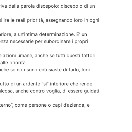
riva dalla parola discepolo: discepolo di un
re le reali priorità, assegnando loro in ogni
eriore, a un’intima determinazione. E’ un
enza necessarie per subordinare i propri
lazioni umane, anche se tutti questi fattori
lle priorità.
che se non sono entusiaste di farlo, loro,
utto di un ardente “si” interiore che rende
lcosa, anche contro voglia, di essere guidati
nterno”, come persone o capi d’azienda, e