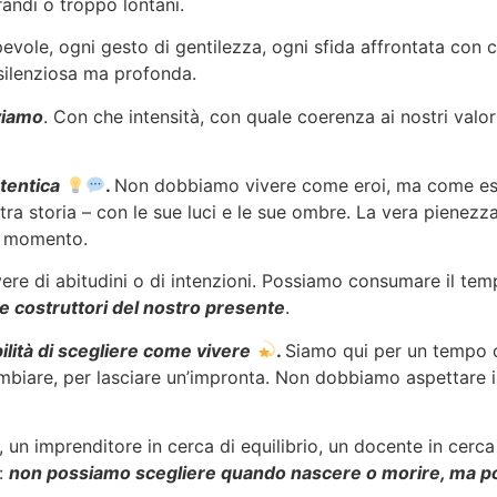
andi o troppo lontani.
vole, ogni gesto di gentilezza, ogni sfida affrontata con 
 silenziosa ma profonda.
viamo
. Con che intensità, con quale coerenza ai nostri valori
utentica
.
Non dobbiamo vivere come eroi, ma come esse
ostra storia – con le sue luci e le sue ombre. La vera pienez
ni momento.
vere di abitudini o di intenzioni. Possiamo consumare il te
e costruttori del nostro presente
.
bilità di scegliere come vivere
.
Siamo qui per un tempo 
mbiare, per lasciare un’impronta. Non dobbiamo aspettare 
, un imprenditore in cerca di equilibrio, un docente in cerc
e:
non possiamo scegliere quando nascere o morire, ma po