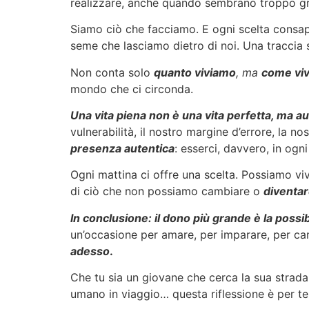
realizzare, anche quando sembrano troppo gr
Siamo ciò che facciamo. E ogni scelta consape
seme che lasciamo dietro di noi. Una traccia
Non conta solo
quanto viviamo
, ma
come vi
mondo che ci circonda.
Una vita piena non è una vita perfetta, ma a
vulnerabilità, il nostro margine d’errore, la n
presenza autentica
: esserci, davvero, in og
Ogni mattina ci offre una scelta. Possiamo vi
di ciò che non possiamo cambiare o
diventar
In conclusione: il dono più grande è la possi
un’occasione per amare, per imparare, per ca
adesso
.
Che tu sia un giovane che cerca la sua strada
umano in viaggio… questa riflessione è per t