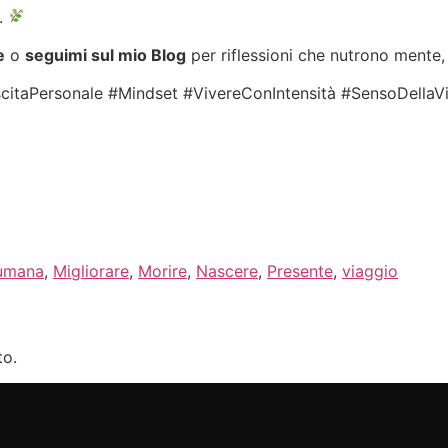
a.
e
o
seguimi sul mio Blog
per riflessioni che nutrono mente,
taPersonale #Mindset #VivereConIntensità #SensoDellaVit
 umana
,
Migliorare
,
Morire
,
Nascere
,
Presente
,
viaggio
to.