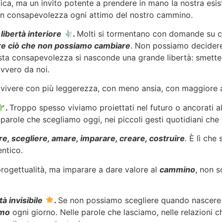
ofica, ma un invito potente a prendere in mano la nostra es
on consapevolezza ogni attimo del nostro cammino.
libertà interiore
.
Molti si tormentano con domande su ci
re ciò che non possiamo cambiare
. Non possiamo decidere 
ta consapevolezza si nasconde una grande libertà: smettere
avvero da noi.
 vivere con più leggerezza, con meno ansia, con maggiore a
.
Troppo spesso viviamo proiettati nel futuro o ancorati a
e parole che scegliamo oggi, nei piccoli gesti quotidiani ch
re, scegliere, amare, imparare, creare, costruire
.
È lì che 
entico.
progettualità, ma imparare a dare valore al
cammino
, non s
à invisibile
.
Se non possiamo scegliere quando nascere 
amo
ogni giorno. Nelle parole che lasciamo, nelle relazioni 