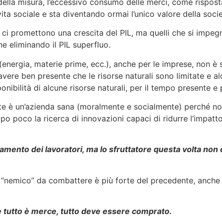
ella misura, l’eccessivo consumo delle merci, come risposta 
vita sociale e sta diventando ormai l’unico valore della soci
 ci promettono una crescita del PIL, ma quelli che si impegn
ene eliminando il PIL superfluo.
(energia, materie prime, ecc.), anche per le imprese, non è 
re ben presente che le risorse naturali sono limitate e alc
bilità di alcune risorse naturali, per il tempo presente e pe
te è un’azienda sana (moralmente e socialmente) perché non p
po poco la ricerca di innovazioni capaci di ridurre l’impat
amento dei lavoratori, ma lo sfruttatore questa volta non è
 “nemico” da combattere è più forte del precedente, anche
e tutto è merce, tutto deve essere comprato.