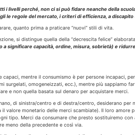
utti i livelli perché, non ci si può fidare neanche della scu
li le regole del mercato, i criteri di efficienza, a discapi
re, quanto prima a praticare “nuovi” stili di vita.
one, si distingue quella della “decrescita felice” elaborata 
 significare capacità, ordine, misura, sobrietà) e ridurre 
ne capaci, mentre il consumismo è per persone incapaci, pe
imi surgelati, omogeneizzati, ecc.), mentre più sappiamo f
fare e non quella basata sul denaro per acquistare merci.
ernano, di sinistra/centro e di destra/centro, desiderano per no
a il valore monetario delle merci scambiate). Il loro amore pe
 ogni tipo. Merci da consumare che presto sostituiremo con 
e meno della precedente e così via.