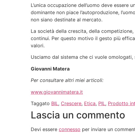
L’unica occupazione dell’uomo deve essere un l
dominante non piace l’autoproduzione, l’uomo
non siano destinate al mercato.
La società della crescita, della competizione,
continui. Per questo motivo il gesto più effica
valori.
Usciamo dal sistema che ci vuole omologati, s
Giovanni Matera
Per consultare altri miei articoli:
www.giovannimatera.it
Taggato
BIL
,
Crescere
,
Etica
,
PIL
,
Prodotto in
Lascia un commento
Devi essere
connesso
per inviare un commen