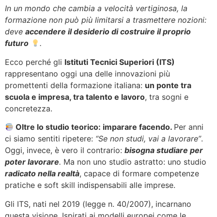
In un mondo che cambia a velocità vertiginosa, la
formazione non può più limitarsi a trasmettere nozioni:
deve
accendere il desiderio di costruire il proprio
futuro
.
Ecco perché gli
Istituti Tecnici Superiori (ITS)
rappresentano oggi una delle innovazioni più
promettenti della formazione italiana:
un ponte tra
scuola e impresa, tra talento e lavoro
, tra sogni e
concretezza.
Oltre lo studio teorico: imparare facendo.
Per anni
ci siamo sentiti ripetere:
“Se non studi, vai a lavorare”
.
Oggi, invece, è vero il contrario:
bisogna studiare per
poter lavorare
.
Ma non uno studio astratto: uno studio
radicato nella realtà
, capace di formare competenze
pratiche e soft skill indispensabili alle imprese.
Gli ITS, nati nel 2019 (legge n. 40/2007), incarnano
questa visione. Ispirati ai modelli europei come le