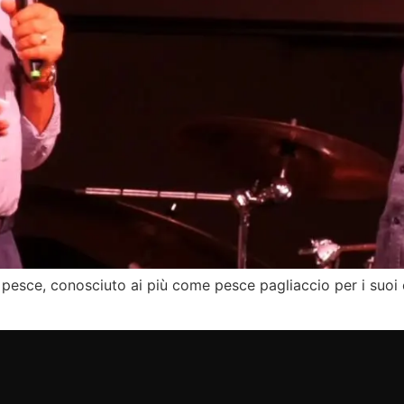
pesce, conosciuto ai più come pesce pagliaccio per i suoi c