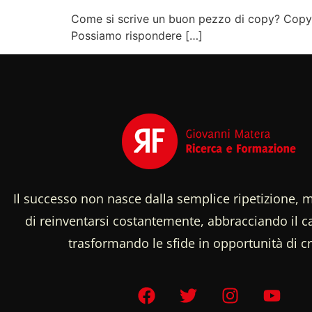
Come si scrive un buon pezzo di copy? Copywrit
Possiamo rispondere […]
Il successo non nasce dalla semplice ripetizione, m
di reinventarsi costantemente, abbracciando il
trasformando le sfide in opportunità di cr