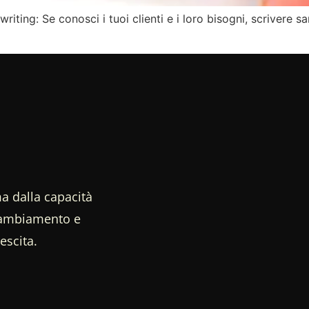
ing: Se conosci i tuoi clienti e i loro bisogni, scrivere sar
a dalla capacità
 cambiamento e
escita.