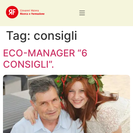
Tag:
consigli
ECO-MANAGER “6
CONSIGLI”.