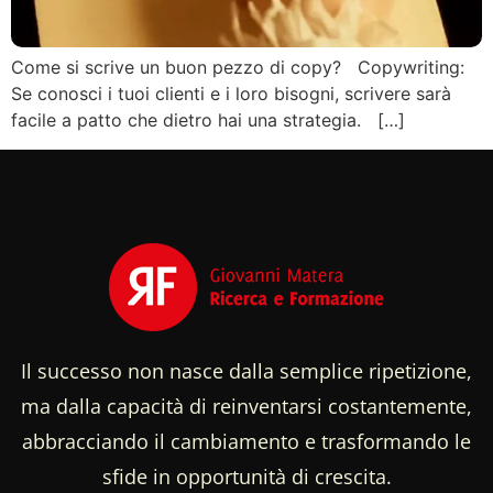
Come si scrive un buon pezzo di copy? Copywriting:
Se conosci i tuoi clienti e i loro bisogni, scrivere sarà
facile a patto che dietro hai una strategia. […]
Il successo non nasce dalla semplice ripetizione,
ma dalla capacità di reinventarsi costantemente,
abbracciando il cambiamento e trasformando le
sfide in opportunità di crescita.