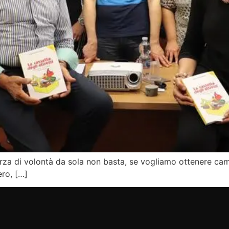
rza di volontà da sola non basta, se vogliamo ottenere cam
ro, […]