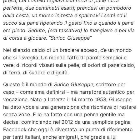
presa, col coltello tagliavi una fetta di pane tutta
perfetta, due centimetri esatti; prendevi un pomodoro
dalla cesta, un morso in testa e spalmavi i semi ed il
succo sul pane ripetendo il gesto fino a quando il pane
era pieno. Seduto, (era tassativo) lo mangiavo e poi via
di corsa a giocare. “Surico Giuseppe”
Nel silenzio caldo di un braciere acceso, c’è un mondo
che si risveglia. Un mondo fatto di parole semplici e
vere, di ricordi vissuti sulla pelle, di odori di pane caldo,
di terra, di sudore e dignità.
Questo è il mondo di
Surico Giuseppe
, scrittore per
caso – come ama definirsi – ma narratore autentico per
vocazione. Nato a Laterza il 14 marzo 1953, Giuseppe
ha dato voce a una generazione che rischiava di restare
senza voce. E lo ha fatto con una penna gentile ma
decisa, cominciando nel 2012 da una semplice pagina
Facebook che oggi è diventata un punto di riferimento
per tanti italiani, anche emigrati, che grazie a lui