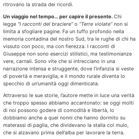
ritrovano la strada dei ricordi.
Un viaggio nel tempo… per capire il presente.
Chi
legge
“I racconti del braciere”
o
“Terre violate”
non si
limita a sfogliare pagine. Fa un tuffo profondo nella
memoria contadina del nostro Sud, tra le rughe di chi ha
vissuto con poco, ma con fierezza. I racconti di
Giuseppe non sono esercizi stilistici, ma testimonianze
vere, carnali. Sono vite che si intrecciano in una
narrazione intensa e struggente, dove l’infanzia si veste
di povertà e meraviglia, e il mondo rurale diventa lo
specchio di un’umanità oggi dimenticata.
Attraverso le sue storie, l’autore mette in luce una verità
che troppo spesso abbiamo accantonato: se oggi molti
di noi possono godere di comodità e libertà, lo
dobbiamo anche a quei nonni che hanno dormito su
materassi di paglia, che dividevano la stalla col mulo,
che si alzavano prima dell’alba per lavorare la terra.