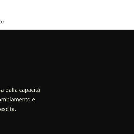
to.
a dalla capacità
 cambiamento e
escita.