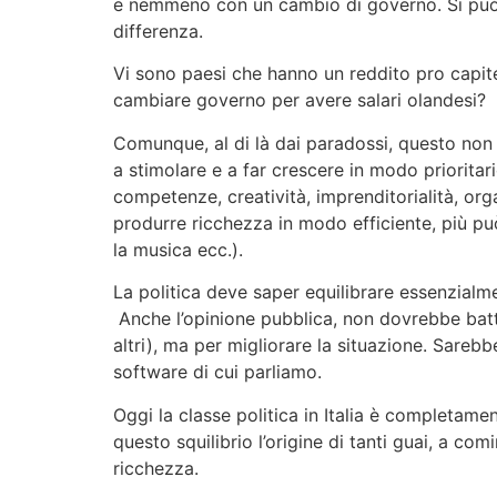
e nemmeno con un cambio di governo. Si può tr
differenza.
Vi sono paesi che hanno un reddito pro capite
cambiare governo per avere salari olandesi?
Comunque, al di là dai paradossi, questo non s
a stimolare e a far crescere in modo prioritari
competenze, creatività, imprenditorialità, orga
produrre ricchezza in modo efficiente, più può
la musica ecc.).
La politica deve saper equilibrare essenzialme
Anche l’opinione pubblica, non dovrebbe batter
altri), ma per migliorare la situazione. Sareb
software di cui parliamo.
Oggi la classe politica in Italia è completamen
questo squilibrio l’origine di tanti guai, a c
ricchezza.