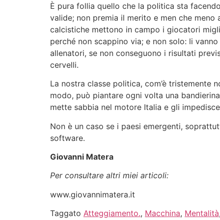
È pura follia quello che la politica sta facend
valide; non premia il merito e men che meno att
calcistiche mettono in campo i giocatori migl
perché non scappino via; e non solo: li vanno 
allenatori, se non conseguono i risultati prev
cervelli.
La nostra classe politica, com’è tristemente n
modo, può piantare ogni volta una bandierina 
mette sabbia nel motore Italia e gli impedisce
Non è un caso se i paesi emergenti, soprattutt
software.
Giovanni Matera
Per consultare altri miei articoli:
www.giovannimatera.it
Taggato
Atteggiamento.
,
Macchina
,
Mentalità