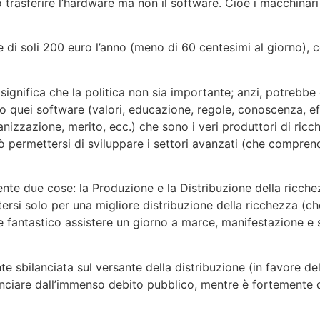
asferire l’hardware ma non il software. Cioè i macchinari m
 di soli 200 euro l’anno (meno di 60 centesimi al giorno), c
ignifica che la politica non sia importante; anzi, potrebbe
o quei software (valori, educazione, regole, conoscenza, eff
nizzazione, merito, ecc.) che sono i veri produttori di ricch
 permettersi di sviluppare i settori avanzati (che comprend
nte due cose: la Produzione e la Distribuzione della ricchezz
si solo per una migliore distribuzione della ricchezza (che
be fantastico assistere un giorno a marce, manifestazione e 
te sbilanciata sul versante della distribuzione (in favore de
ominciare dall’immenso debito pubblico, mentre è fortemente d