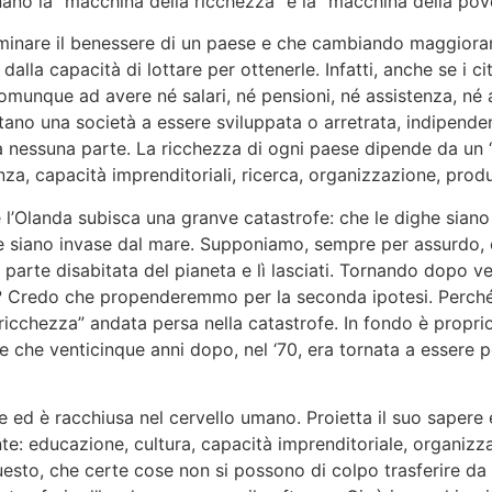
ano la “macchina della ricchezza” e la “macchina della pove
erminare il benessere di un paese e che cambiando maggiora
alla capacità di lottare per ottenerle. Infatti, anche se i ci
omunque ad avere né salari, né pensioni, né assistenza, né a
 una società a essere sviluppata o arretrata, indipendentemen
nessuna parte. La ricchezza di ogni paese dipende da un “e
a, capacità imprenditoriali, ricerca, organizzazione, produt
l’Olanda subisca una granve catastrofe: che le dighe sian
e siano invase dal mare. Supponiamo, sempre per assurdo, ch
 parte disabitata del pianeta e lì lasciati. Tornando dopo 
s? Credo che propenderemmo per la seconda ipotesi. Perché
 ricchezza” andata persa nella catastrofe. In fondo è propri
e che venticinque anni dopo, nel ‘70, era tornata a essere 
e ed è racchiusa nel cervello umano. Proietta il suo sapere 
nte: educazione, cultura, capacità imprenditoriale, organizza
questo, che certe cose non si possono di colpo trasferire da