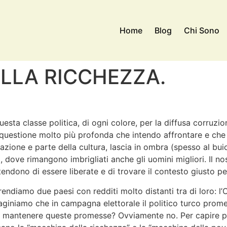
Home
Blog
Chi Sono
LLA RICCHEZZA.
sta classe politica, di ogni colore, per la diffusa corruzione,
a questione molto più profonda che intendo affrontare e che r
rmazione e parte della cultura, lascia in ombra (spesso al bu
dove rimangono imbrigliati anche gli uomini migliori. Il nost
tendono di essere liberate e di trovare il contesto giusto pe
rendiamo due paesi con redditi molto distanti tra di loro: 
iniamo che in campagna elettorale il politico turco prometta
be mantenere queste promesse? Ovviamente no. Per capire pe