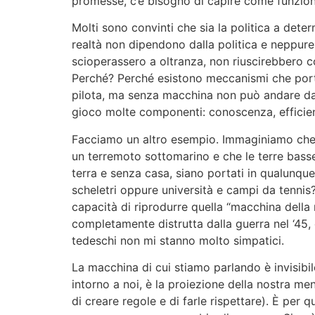
promesse, c’è bisogno di capire come funzion
Molti sono convinti che sia la politica a det
realtà non dipendono dalla politica e neppure d
scioperassero a oltranza, non riuscirebbero c
Perché? Perché esistono meccanismi che portano
pilota, ma senza macchina non può andare da 
gioco molte componenti: conoscenza, efficienz
Facciamo un altro esempio. Immaginiamo che 
un terremoto sottomarino e che le terre bass
terra e senza casa, siano portati in qualunque
scheletri oppure università e campi da tenni
capacità di riprodurre quella “macchina della
completamente distrutta dalla guerra nel ‘45, 
tedeschi non mi stanno molto simpatici.
La macchina di cui stiamo parlando è invisibil
intorno a noi, è la proiezione della nostra me
di creare regole e di farle rispettare). È per 