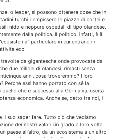
rtà”.
nze, o leader, si possono ottenere cose che in
ttadini turchi riempissero le piazze di cortei e
sili nido e neppure ospedali di tipo olandese.
te dalla politica. Il politico, infatti, è il
cosistema” particolare in cui entrano in
tività ecc.
o travolte da gigantesche onde provocate da
e due milioni di olandesi, rimasti senza
venticinque anni, cosa troveremmo? I loro
? Perché essi hanno portato con sé la
o quello che è successo alla Germania, uscita
potenza economica. Anche se, detto tra noi, i
e il suo saper fare. Tutto ciò che vediamo
zione dei nostri valori (in grado a loro volta
 un paese all’altro, da un ecosistema a un altro