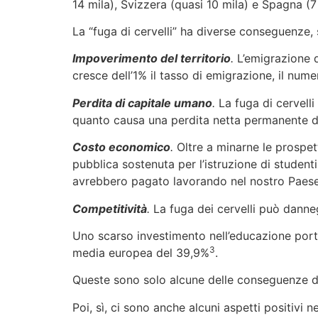
14 mila), Svizzera (quasi 10 mila) e Spagna (7 
La “fuga di cervelli” ha diverse conseguenze, si
Impoverimento del territorio
.
L’emigrazione de
cresce dell’1% il tasso di emigrazione, il num
Perdita di capitale umano
.
La fuga di cervelli
quanto causa una perdita netta permanente di
Costo economico
.
Oltre a minarne le prospet
pubblica sostenuta per l’istruzione di student
avrebbero pagato lavorando nel nostro Paese. 
Competitività
.
La fuga dei cervelli può dannegg
Uno scarso investimento nell’educazione porta a
3
media europea del 39,9%
.
Queste sono solo alcune delle conseguenze del
Poi, sì, ci sono anche alcuni aspetti positivi ne