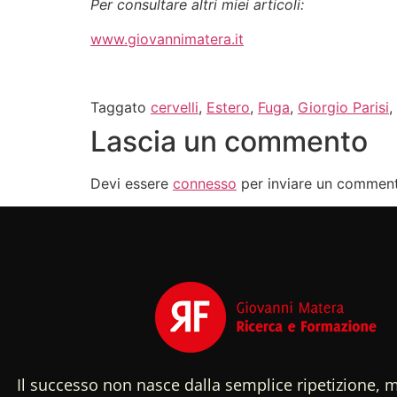
Per consultare altri miei articoli:
www.giovannimatera.it
Taggato
cervelli
,
Estero
,
Fuga
,
Giorgio Parisi
,
Lascia un commento
Devi essere
connesso
per inviare un commen
Il successo non nasce dalla semplice ripetizione, m