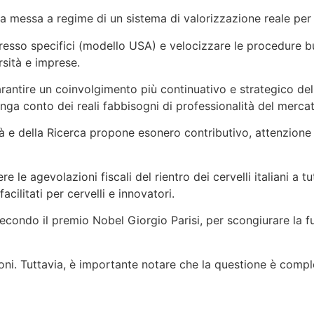
a messa a regime di un sistema di valorizzazione reale per l’
gresso specifici (modello USA) e velocizzare le procedure bu
rsità e imprese.
antire un coinvolgimento più continuativo e strategico del
enga conto dei reali fabbisogni di professionalità del merca
ità e della Ricerca propone esonero contributivo, attenzione 
e le agevolazioni fiscali del rientro dei cervelli italiani a tu
cilitati per cervelli e innovatori.
condo il premio Nobel Giorgio Parisi, per scongiurare la fug
oni. Tuttavia, è importante notare che la questione è compl