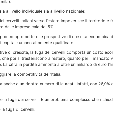
mila).
a a livello individuale sia a livello nazionale:
i cervelli italiani verso l’estero impoverisce il territorio 
ero delle imprese cala del 5%.
 può compromettere le prospettive di crescita economica del
 capitale umano altamente qualificato.
tive di crescita, la fuga dei cervelli comporta un costo econ
i, che poi si trasferiscono all’estero, quanto per il mancato
La cifra in perdita ammonta a oltre un miliardo di euro l’a
iare la competitività dell’Italia.
nche a un ridotto numero di laureati. Infatti, con 26,9% di l
la fuga dei cervelli. È un problema complesso che richiede s
lla fuga di cervelli: