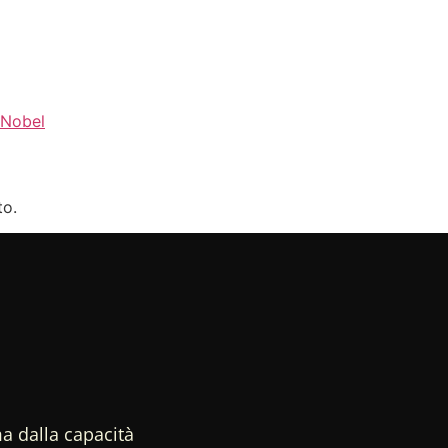
Nobel
to.
a dalla capacità