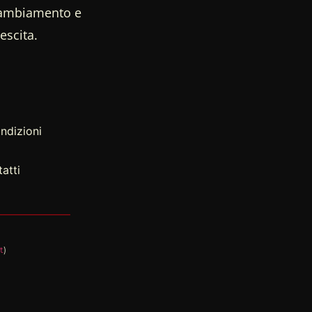
 cambiamento e
escita.
ndizioni
atti
t
)