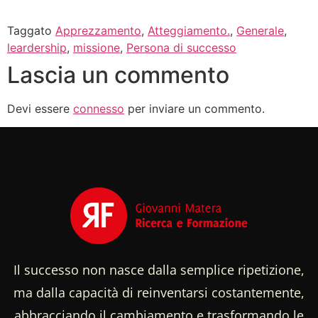
Taggato
Apprezzamento
,
Atteggiamento.
,
Generale
,
leardership
,
missione
,
Persona di successo
Lascia un commento
Devi essere
connesso
per inviare un commento.
Il successo non nasce dalla semplice ripetizione,
ma dalla capacità di reinventarsi costantemente,
abbracciando il cambiamento e trasformando le